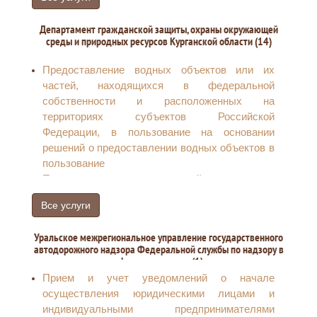
сельскохозяйственными
товаропроизводителями)
Департамент гражданской защиты, охраны окружающей
Получение или аннулирование действия права
среды и природных ресурсов Курганской области (14)
на осуществление деятельности службы
заказа легкового такси на территории
Предоставление водных объектов или их
Курганской области, внесение изменений в
частей, находящихся в федеральной
региональный реестр служб легкового такси,
собственности и расположенных на
получение выписки из регионального реестра
территориях субъектов Российской
служб заказа легкового такси
Федерации, в пользование на основании
Получение разрешения или аннулирование
решений о предоставлении водных объектов в
действия разрешения на осуществление
пользование
деятельности по перевозке пассажиров и
Проведение государственной экспертизы
багажа легковым такси на территории
запасов полезных ископаемых и подземных
Курганской области, внесение изменений в
Все услуги
вод, геологической информации о
региональный реестр перевозчиков легковым
предоставляемых в пользование участках
такси, получение выписки из регионального
Уральское межрегиональное управление государственного
недр местного значения, а также запасов
автодорожного надзора Федеральной службы по надзору в
реестра перевозчиков легковым такси
общераспространенных полезных ископаемых
сфера транспорта (1)
и запасов подземных вод, которые
Прием и учет уведомлений о начале
используются для целей питьевого
осуществления юридическими лицами и
водоснабжения или технического
индивидуальными предпринимателями