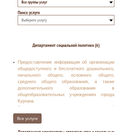
Все группы услуг
Поиск услуги
Выберите услугу
Департамент социальной политики (6)
Предоставление информации об организации
общедоступного и бесплатного дошкольного,
начального общего, основного общего,
среднего общего образования, а также
дополнительного образования в
общеобразовательных учреждениях города
Кургана
Выдача предварительных разрешений
(согласий), затрагивающих осуществление
Все услуги
имущественных прав несовершеннолетних,
недееспособных, ограниченно дееспособных
Департамент архитектуры, строительства и земельных