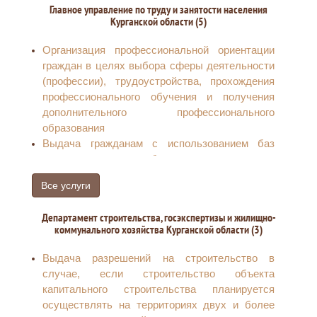
проектов освоения лесов, расположенных на
оснащенности образовательного процесса для
Главное управление по труду и занятости населения
землях лесного фонда
Курганской области (5)
подготовки трактористов, машинистов и
Предоставление лесных участков,
водителей самоходных машин
расположенных в границах земель лесного
Организация профессиональной ориентации
фонда, в аренду без проведения торгов
граждан в целях выбора сферы деятельности
Предоставление в пределах земель лесного
(профессии), трудоустройства, прохождения
фонда лесных участков в безвозмездное
профессионального обучения и получения
пользование
дополнительного профессионального
Предоставление в пределах земель лесного
образования
фонда лесных участков в постоянное
Выдача гражданам с использованием баз
(бессрочное) пользование
данных органов службы занятости населения
документов (справок) о регистрации их в
Все услуги
качестве безработных и размере
выплачиваемого пособия по безработице,
Департамент строительства, госэкспертизы и жилищно-
необходимых для представления в различные
коммунального хозяйства Курганской области (3)
инстанции в целях получения адресной
помощи и иных социальных выплат
Выдача разрешений на строительство в
Проведение уведомительной регистрации
случае, если строительство объекта
коллективных договоров, соглашений
капитального строительства планируется
Проведение уведомительной регистрации
осуществлять на территориях двух и более
коллективных трудовых споров и содействию