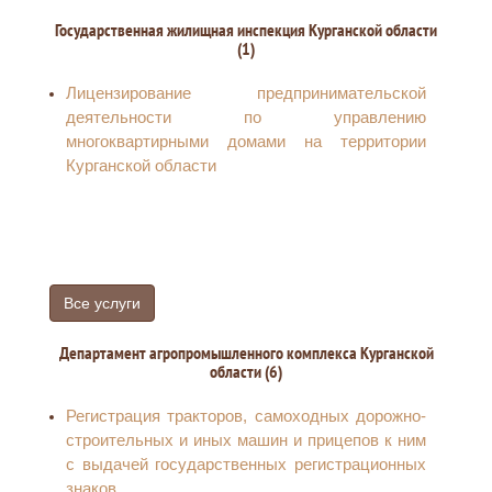
открытого месторождения при установлении
Государственная жилищная инспекция Курганской области
факта его открытия пользователем недр,
(1)
проводившим работы по геологическому
изучению такого участка недр в целях поисков
Лицензирование предпринимательской
и оценки месторождений
деятельности по управлению
общераспространенных полезных
многоквартирными домами на территории
ископаемых, за исключением проведения
Курганской области
указанных работ в соответствии с
государственным контрактом
Принятие решения о предоставлении права
пользования участком недр местного
значения, включенным в перечень участков
Все услуги
недр местного значения, утвержденный
Департаментом, для его геологического
Департамент агропромышленного комплекса Курганской
изучения в целях поисков и оценки
области (6)
месторождений общераспространенных
полезных ископаемых
Регистрация тракторов, самоходных дорожно-
Согласование нормативов потерь
строительных и иных машин и прицепов к ним
общераспространенных полезных
с выдачей государственных регистрационных
ископаемых, превышающих по величине
знаков