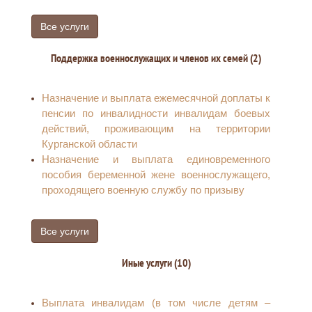
Выдача гражданам справок о размере пенсий
(иных выплат)
Все услуги
Прием, рассмотрение заявлений
(уведомления) застрахованных лиц в целях
Поддержка военнослужащих и членов их семей (2)
реализации ими прав при формировании и
инвестировании средств пенсионных
накоплений и принятию решений по ним
Назначение и выплата ежемесячной доплаты к
Регистрация и снятие с учета лиц,
пенсии по инвалидности инвалидам боевых
добровольно вступивших в правоотношения
действий, проживающим на территории
по обязательному социальному страхованию
Курганской области
на случай временной нетрудоспособности и в
Назначение и выплата единовременного
связи с материнством
пособия беременной жене военнослужащего,
Предоставление ежемесячного пособия в
проходящего военную службу по призыву
связи с рождением и воспитанием ребенка
Предоставление инвалидам (в том числе
Все услуги
детям-инвалидам), имеющим транспортные
средства в соответствии с медицинскими
Иные услуги (10)
показаниями, или их законным
представителям компенсации в размере 50
процентов от уплаченной ими страховой
Выплата инвалидам (в том числе детям –
премии по договору обязательного