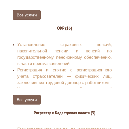
отношениях, регулируемых
законодательством о налогах и сборах (форма
Все услуги
N 1А)
СФР (16)
Установление страховых пенсий,
накопительной пенсии и пенсий по
государственному пенсионному обеспечению,
в части приема заявлений
Регистрация и снятие с регистрационного
учета страхователей — физических лиц,
заключивших трудовой договор с работником
Установление ежемесячной денежной
выплаты отдельным категориям граждан в
Все услуги
Российской Федерации
Информирование зарегистрированных лиц о
Росреестр и Кадастровая палата (3)
состоянии их индивидуальных лицевых
счетов в системе индивидуального
(персонифицированного) учета.