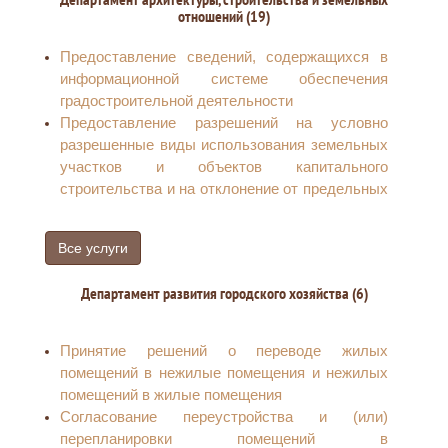
граждан
отношений (19)
Выдача разрешения на изменение имени,
фамилии ребенка, не достигшего возраста
Предоставление сведений, содержащихся в
четырнадцати лет
информационной системе обеспечения
Присвоение спортивных разрядов
градостроительной деятельности
Присвоение квалификационных категорий
Предоставление разрешений на условно
спортивных судей
разрешенные виды использования земельных
Тестовая 2
участков и объектов капитального
строительства и на отклонение от предельных
параметров разрешенного строительства,
реконструкции объектов капитального
Все услуги
строительства
Выдача разрешений на установку и
Департамент развития городского хозяйства (6)
эксплуатацию рекламных конструкций в
городе Кургане
Подготовка градостроительных планов
Принятие решений о переводе жилых
земельных участков
помещений в нежилые помещения и нежилых
Предварительное согласование
помещений в жилые помещения
предоставления земельного участка, в случае,
Согласование переустройства и (или)
если земельный участок предстоит
перепланировки помещений в